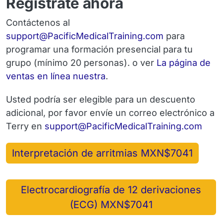
Regístrate ahora
Contáctenos al
Email
support@PacificMedicalTraining.com
para
programar una formación presencial para tu
grupo (mínimo 20 personas). o ver
La página de
ventas en línea nuestra
.
Usted podría ser elegible para un descuento
adicional, por favor envíe un correo electrónico a
Emai
Terry en
support@PacificMedicalTraining.com
Interpretación de arritmias MXN$7041
Electrocardiografía de 12 derivaciones
(ECG) MXN$7041