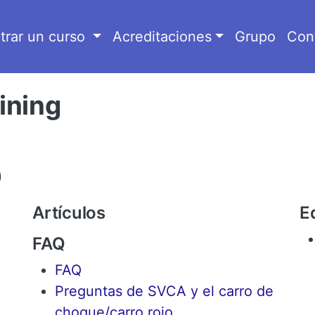
trar un curso
Acreditaciones
Grupo
Con
ining
o
Artículos
E
FAQ
FAQ
Preguntas de SVCA y el carro de
choque/carro rojo