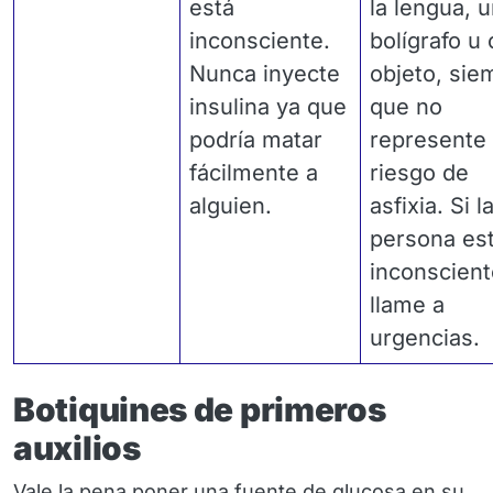
está
la lengua, 
inconsciente.
bolígrafo u 
Nunca inyecte
objeto, sie
insulina ya que
que no
podría matar
represente
fácilmente a
riesgo de
alguien.
asfixia. Si l
persona es
inconscient
llame a
urgencias.
Botiquines de primeros
auxilios
Vale la pena poner una fuente de glucosa en su