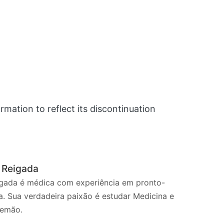
Email
mation to reflect its discontinuation
a Reigada
eigada é médica com experiência em pronto-
a. Sua verdadeira paixão é estudar Medicina e
lemão.