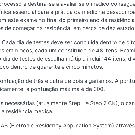
 processo e destina-se a avaliar se o médico consegu
ínica essencial para a prática da medicina desacom
 este exame no final do primeiro ano de residência
tes de começar na residência, em cerca de dez estad
Cada dia de testes deve ser concluída dentro de oito
didos em blocos, cada um constituído de 48 itens. E
ia de testes de escolha múltipla inclui 144 itens, di
co dentro de quarenta e cinco minutos.
ontuação de três e outra de dois algarismos. A pont
oricamente, a pontuação máxima é de 300.
s necessárias (atualmente Step 1 e Step 2 CK), o can
a a residência médica.
RAS (Eletronic Residency Application System) atravé