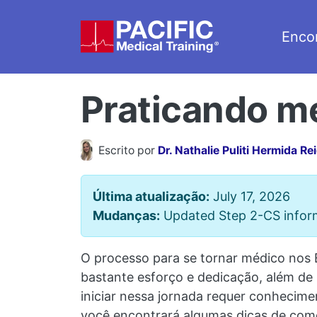
Pular para o conteúdo principal
Enco
Praticando m
Escrito por
Dr. Nathalie Puliti Hermida Re
Última atualização:
July 17, 2026
Mudanças:
Updated Step 2-CS informa
O processo para se tornar médico nos E
bastante esforço e dedicação, além de
iniciar nessa jornada requer conhecime
você encontrará algumas dicas de como