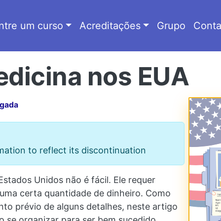
ntre um curso
Acreditações
Grupo
Conta
edicina nos EUA
igada
tion to reflect its discontinuation
stados Unidos não é fácil. Ele requer
 uma certa quantidade de dinheiro. Como
nto prévio de alguns detalhes, neste artigo
 se organizar para ser bem sucedido.